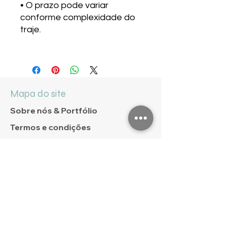
• O prazo pode variar
conforme complexidade do
traje.
Mapa do site
Sobre nós & Portfólio
Termos e condições
Como tirar medidas
Encomendas
Fale conosco
Av.Jordão 421 - Sala 401A / Porto Alegre
RS