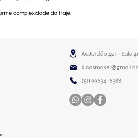
forme complexidade do traje.
Av.Jordão 421 - Sala 4
k.cosmaker@gmail.c
(51) 99634-6388
 e