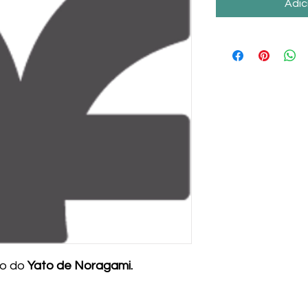
Adic
to do
Yato de Noragami.