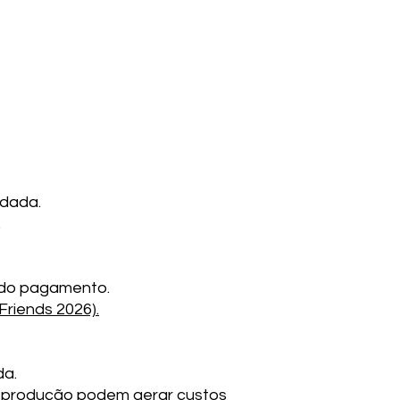
rdada.
.
 do pagamento.
Friends 2026).
da.
da produção podem gerar custos